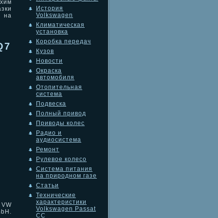
хим
История
азки
Volkswagen
 на
Климатическая
установка
Коробка передач
Q7
Кузов
Новости
Окраска
автомобиля
Отопительная
система
Подвеска
Полный привод
Приводы колес
Радио и
аудиосистема
Ремонт
Рулевое колесо
Система питания
на природном газе
Статьи
Технические
характеристики
 VW
Volkswagen Passat
mbH.
CC