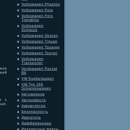
Volkswagen Phaeton
Volkswagen Polo
Volkswagen Polo
Trendline
Volkswagen
Scirocco
Volkswagen Sharan
Volkswagen Tiguan
Volkswagen Touareg
Volkswagen Touran
Volkswagen
Transporter
ьное
Volskwagen Passat
ней
B6
VW Kuebelwagen
VW Typ 166
Schwimmwagen
Автомобили
я с
Автоновости
ые.
Аккумулятор
Безопасность
Двигатель
Дифференциал
Интересные факты