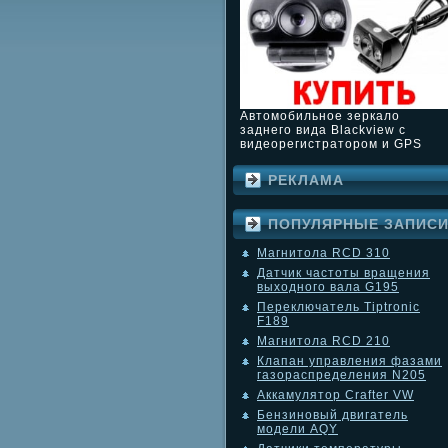
Автомобильное зеркало
заднего вида Blackview с
видеорегистратором и GPS
РЕКЛАМА
ПОПУЛЯРНЫЕ ЗАПИС
Магнитола RCD 310
Датчик частоты вращения
выходного вала G195
Переключатель Tiptronic
F189
Магнитола RCD 210
Клапан управления фазами
газораспределения N205
Аккамулятор Crafter VW
Бензиновый двигатель
модели AQY