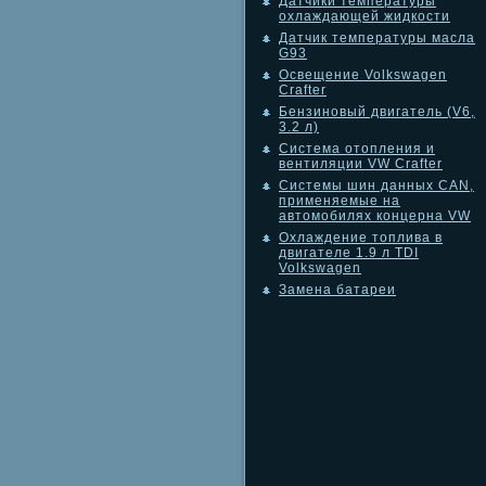
Датчики температуры
охлаждающей жидкости
Датчик температуры масла
G93
Освещение Volkswagen
Crafter
Бензиновый двигатель (V6,
3.2 л)
Система отопления и
вентиляции VW Crafter
Системы шин данных CAN,
применяемые на
автомобилях концерна VW
Охлаждение топлива в
двигателе 1.9 л TDI
Volkswagen
Замена батареи