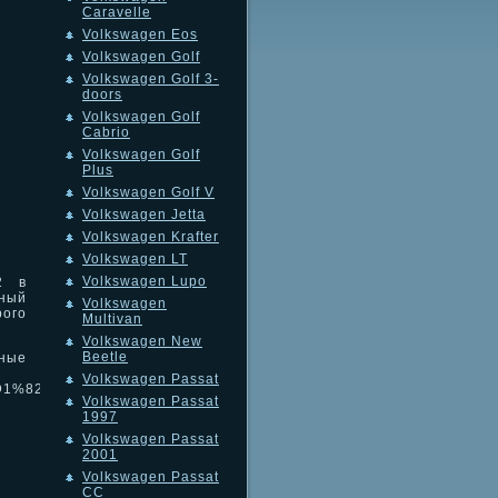
Caravelle
Volkswagen Eos
Volkswagen Golf
Volkswagen Golf 3-
doors
Volkswagen Golf
Cabrio
Volkswagen Golf
Plus
Volkswagen Golf V
Volkswagen Jetta
Volkswagen Krafter
Volkswagen LT
Volkswagen Lupo
2 в
ный
Volkswagen
ого
Multivan
Volkswagen New
Beetle
тные
Volkswagen Passat
%D1%82%D1%8B_16134_1.html
Volkswagen Passat
1997
Volkswagen Passat
2001
Volkswagen Passat
CC