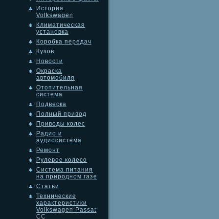
История
Volkswagen
Климатическая
установка
Коробка передач
Кузов
Новости
Окраска
автомобиля
Отопительная
система
Подвеска
Полный привод
Приводы колес
Радио и
аудиосистема
Ремонт
Рулевое колесо
Система питания
на природном газе
Статьи
Технические
характеристики
Volkswagen Passat
CC