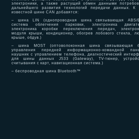
электроники, а также растущий обмен данными потребо
дальнейшего развития технологий передачи данных. К 
известной шине CAN добавятся:
– шина LIN (однопроводная шина связывающая ABS/E
система облегчения парковки, электроника двигате
электроника коробки переключения передач, электрон
модуля крыши, кондиционер, обогрев лобового стекла, л
крыше, обдув.)
– шина MOST (оптоволоконная шина связывающая б
управления передней информационно-командной пане
наушник с управлением телефона, диагностический интер
для шины данных J533 (Gateway), TV-тюнер, устройс
считывания с карт, навигационная система.)
– беспроводная шина Bluetooth™