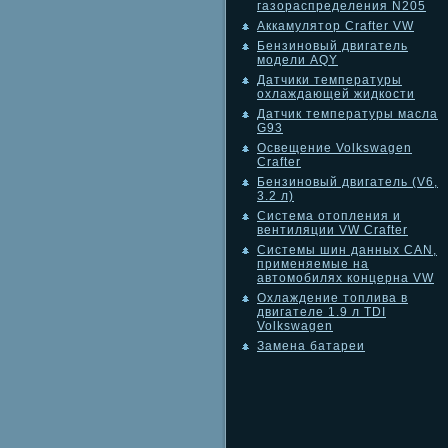
газораспределения N205
Аккамулятор Crafter VW
Бензиновый двигатель
модели AQY
Датчики температуры
охлаждающей жидкости
Датчик температуры масла
G93
Освещение Volkswagen
Crafter
Бензиновый двигатель (V6,
3.2 л)
Система отопления и
вентиляции VW Crafter
Системы шин данных CAN,
применяемые на
автомобилях концерна VW
Охлаждение топлива в
двигателе 1.9 л TDI
Volkswagen
Замена батареи