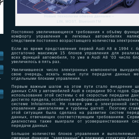
Новые технологии обмена данными –
LIN, MOST, BluetoothTM
Постоянно увеличивающиеся требования к объёму функц
комфорту управления в легковых автомобилях являю
следствием постоянно возрастающего количества электроник
Если во время представления первой Audi A8 в 1994 г. 
достаточно максимум 15 блоков управления для реализ
всех функций автомобиля, то уже в Audi A8 ‘03 число бл
увеличилось в пять раз.
Увеличившееся число электронных компонентов вынудил
свою очередь, искать новые пути передачи данных ме
отдельными блоками управления.
-
Первым важным шагом на этом пути стало внедрение ш
данных CAN у автомобилей Audi в середине 90-х годов. Од
И
использование этой системы с её скоростью передачи да
достигло предела, особенно в информационно-развлекател
системе Infotainment. Не говоря уже о электронной сис
управления двигателями и турбины garrett . Поэтому став
этой ситуации была сделана на развитие систем перед
данных, отвечающих соответствующим требованиям. Серв
диагностика также выиграли от усовершенствования си
передачи данных.
Большое количество блоков управления и выполняемые 
смежные функции, “завязанные” в прежнюю структуру борт