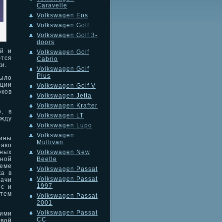
Caravelle
Volkswagen Eos
Volkswagen Golf
Volkswagen Golf 3-
doors
ий и
Volkswagen Golf
тся
Cabrio
и.
Volkswagen Golf
Plus
было
ации
Volkswagen Golf V
оков
Volkswagen Jetta
Volkswagen Krafter
о, в
Volkswagen LT
жду
Volkswagen Lupo
Volkswagen
ины
Multivan
нако
нных
Volkswagen New
ьной
Beetle
теме
Volkswagen Passat
ка в
Volkswagen Passat
ачи
1997
ис и
стем
Volkswagen Passat
2001
Volkswagen Passat
ими
CC
овой