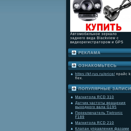
Автомобильное зеркало
заднего вида Blackview с
видеорегистратором и GPS
РЕКЛАМА
ОЗНАКОМЬТЕСЬ
https://kf-rus.ru/price/
прайс k
flex.
ПОПУЛЯРНЫЕ ЗАПИС
Магнитола RCD 310
Датчик частоты вращения
выходного вала G195
Переключатель Tiptronic
F189
Магнитола RCD 210
Клапан управления фазами