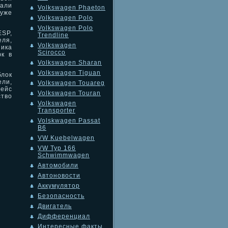
вали
Volkswagen Phaeton
уже
Volkswagen Polo
Volkswagen Polo
SP,
Trendline
ля,
Volkswagen
ика
Scirocco
юк в
Volkswagen Sharan
Volkswagen Tiguan
лок
ли,
Volkswagen Touareg
фейс
Volkswagen Touran
тво
Volkswagen
Transporter
Volskwagen Passat
B6
VW Kuebelwagen
VW Typ 166
Schwimmwagen
Автомобили
Автоновости
Аккумулятор
Безопасность
Двигатель
Дифференциал
Интересные факты