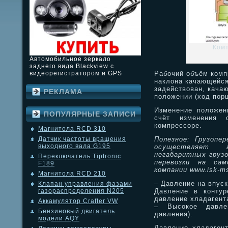
Ком
Автомобильное зеркало
заднего вида Blackview с
Рабочий объём комп
видеорегистратором и GPS
наклона качающейся
задействован, кача
РЕКЛАМА
положении (ход пор
Изменение положен
ПОПУЛЯРНЫЕ ЗАПИСИ
счёт изменения 
компрессоре.
Магнитола RCD 310
Полезное: Грузопер
Датчик частоты вращения
выходного вала G195
осуществляет г
негабаритных грузо
Переключатель Tiptronic
перевозки на са
F189
компании www.isk-ms
Магнитола RCD 210
– Давление на впуск
Клапан управления фазами
Давление в контур
газораспределения N205
давление хладагент
Аккамулятор Crafter VW
– Высокое давле
Бензиновый двигатель
давления).
модели AQY
Давление хладагент