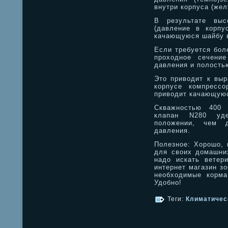
внутри корпуса (жел
В результате выс
(давление в корпу
качающуюся шайбу в
Если требуется бол
проходное сечение
давления и полость
Это приводит к выр
корпусе компрессо
приводит качающуюс
Скважностью 400 
клапан N280 уде
положении, чем д
давления.
Полезное: Хорошо, 
для своих домашних
надо искать ветер
интернет магазин з
необходимые корма
Удобно!
Теги:
Климатичес