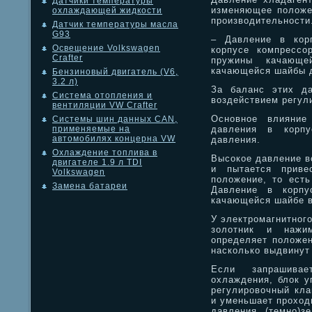
Датчики температуры
изменяющее положе
охлаждающей жидкости
производительности
Датчик температуры масла
G93
– Давление в корп
Освещение Volkswagen
корпусе компрессо
Crafter
пружины качающе
качающейся шайбы д
Бензиновый двигатель (V6,
3.2 л)
За баланс этих да
Система отопления и
воздействием регул
вентиляции VW Crafter
Основное влияние
Системы шин данных CAN,
давления в корпу
применяемые на
автомобилях концерна VW
давления.
Охлаждение топлива в
Высокое давление в
двигателе 1.9 л TDI
и пытается приве
Volkswagen
положение, то есть
Замена батареи
Давление в корпу
качающейся шайбе в
У электромагнитног
золотник и нажи
определяет положен
насколько выдвинут
Если запрашивае
охлаждения, блок у
регулировочный кла
и уменьшает проходн
давления (темно)з