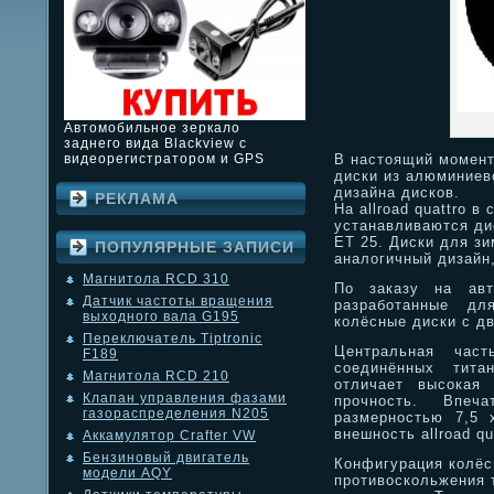
Автомобильное зеркало
заднего вида Blackview с
В настоящий момент 
видеорегистратором и GPS
диски из алюминиев
дизайна дисков.
РЕКЛАМА
На allroad quattro в
устанавливаются дис
ET 25. Диски для з
ПОПУЛЯРНЫЕ ЗАПИСИ
аналогичный дизайн,
Магнитола RCD 310
По заказу на авт
Датчик частоты вращения
разработанные дл
выходного вала G195
колёсные диски с дв
Переключатель Tiptronic
Центральная част
F189
соединённых тита
Магнитола RCD 210
отличает высокая 
Клапан управления фазами
прочность. Впеч
газораспределения N205
размерностью 7,5 
внешность allroad qu
Аккамулятор Crafter VW
Бензиновый двигатель
Конфигурация колёс
модели AQY
противоскольжения 