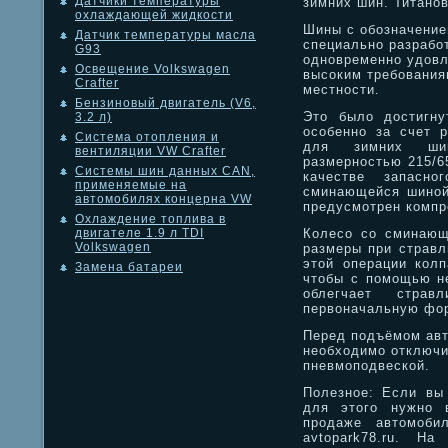
Датчики температуры
зимних шин. Титано
охлаждающей жидкости
Шины с обозначением
Датчик температуры масла
специально разработ
G93
одновременно удовл
Освещение Volkswagen
высоким требования
Crafter
местности.
Бензиновый двигатель (V6,
Это было достигну
3.2 л)
особенно за счет р
Система отопления и
для зимних шин
вентиляции VW Crafter
размерностью 215/6
Системы шин данных CAN,
качестве запасно
применяемые на
сминающейся шиной
автомобилях концерна VW
предусмотрен компр
Охлаждение топлива в
Колесо со сминающ
двигателе 1.9 л TDI
Volkswagen
размеры при стравл
этой операции колп
Замена батареи
чтобы с помощью не
облегчает страв
первоначальную фор
Перед подъёмом ав
необходимо отключи
пневмоподвеской.
Полезное: Если вы
для этого нужно 
продаже автомоби
avtopark78.ru. Н