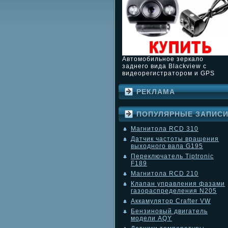
Автомобильное зеркало
заднего вида Blackview с
видеорегистратором и GPS
РЕКЛАМА
ПОПУЛЯРНЫЕ ЗАПИС
Магнитола RCD 310
Датчик частоты вращения
выходного вала G195
Переключатель Tiptronic
F189
Магнитола RCD 210
Клапан управления фазами
газораспределения N205
Аккамулятор Crafter VW
Бензиновый двигатель
модели AQY