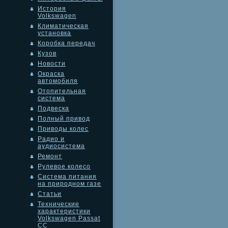
История
Volkswagen
Климатическая
установка
Коробка передач
Кузов
Новости
Окраска
автомобиля
Отопительная
система
Подвеска
Полный привод
Приводы колес
Радио и
аудиосистема
Ремонт
Рулевое колесо
Система питания
на природном газе
Статьи
Технические
характеристики
Volkswagen Passat
CC