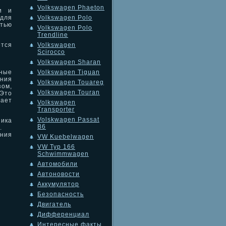
Volkswagen Phaeton
и и
 для
Volkswagen Polo
тью
Volkswagen Polo
Trendline
ется
Volkswagen
Scirocco
Volkswagen Sharan
ные
Volkswagen Tiguan
ения
Volkswagen Touareg
ом,
Volkswagen Touran
Это
ает
Volkswagen
Transporter
Volskwagen Passat
ика
B6
.
ния
VW Kuebelwagen
VW Typ 166
Schwimmwagen
Автомобили
Автоновости
Аккумулятор
Безопасность
Двигатель
Дифференциал
Интересные факты