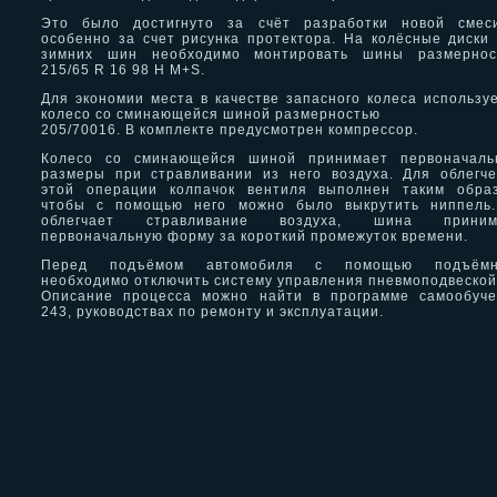
Это было достигнуто за счёт разработки новой смес
особенно за счет рисунка протектора. На колёсные диски
зимних шин необходимо монтировать шины размернос
215/65 R 16 98 H M+S.
Для экономии места в качестве запасного колеса использу
колесо со сминающейся шиной размерностью
205/70016. В комплекте предусмотрен компрессор.
Колесо со сминающейся шиной принимает первоначаль
размеры при стравливании из него воздуха. Для облегч
этой операции колпачок вентиля выполнен таким образ
чтобы с помощью него можно было выкрутить ниппель.
облегчает стравливание воздуха, шина приним
первоначальную форму за короткий промежуток времени.
Перед подъёмом автомобиля с помощью подъёмн
необходимо отключить систему управления пневмоподвеской
Описание процесса можно найти в программе самообуче
243, руководствах по ремонту и эксплуатации.