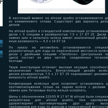
Шины и диски Audi allroad quattro
В настоящий момент на allroad quattro устанавливаются д
из алюминиевого сплава. Существует два варианта диз
дисков.
На allroad quattro в стандартной комплектации устанавлива
диски с 5 спицами и размерностью 7,5 x 17 ET 25. Диски
зимних шин и запасного колеса имеют аналогичный дизайн
иную размерность — 6,5 x 16 ET 16.
По заказу на автомобиль устанавливаются специал
разработанные для езды по пересечённой местности колё
И
диски с двойными спицами «Twinforce». Центральная ч
(диск) состоит из двух частей, соединённых титанов
болтами.
Такую конструкцию отличает высокая несущая способнос
механическая прочность. Впечатляющий дизайн колёс
дисков размерностью 7,5 x 17 ET 25 подчеркивает динами
внешность allroad quattro.
Конфигурация колёсных арок позволяет устанавливать 
противоскольжения только на задние колеса с дисками
зимних шин.Титановые болты нельзя ослаблять.
Шины с обозначением 225/55 R 17 97 W allroad были специа
разработаны для allroad quattro. Они одновреме
удовлетворяют противоречащим друг другу высо
требованиям для езды по дорогам и пересечённой местности