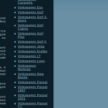
Caravelle
Volkswagen Eos
Volkswagen Golf
Volkswagen Golf 3-
иски
doors
айна
Volkswagen Golf
Cabrio
ются
Volkswagen Golf
 для
Plus
, но
Volkswagen Golf V
Volkswagen Jetta
ьно
сные
Volkswagen Krafter
асть
Volkswagen LT
ыми
Volkswagen Lupo
Volkswagen
ть и
Multivan
ных
чную
Volkswagen New
Beetle
Volkswagen Passat
цепи
 для
Volkswagen Passat
1997
Volkswagen Passat
льно
2001
нно
ким
Volkswagen Passat
.
CC