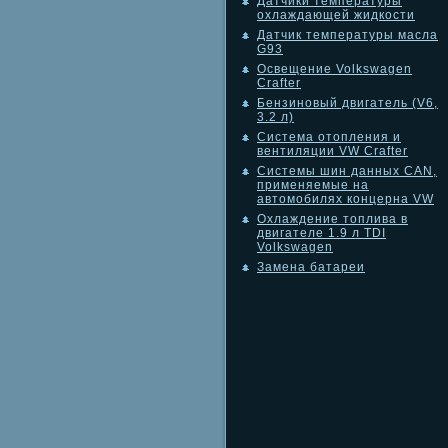
Датчики температуры
охлаждающей жидкости
Датчик температуры масла
G93
Освещение Volkswagen
Crafter
Бензиновый двигатель (V6,
3.2 л)
Система отопления и
вентиляции VW Crafter
Системы шин данных CAN,
применяемые на
автомобилях концерна VW
Охлаждение топлива в
двигателе 1.9 л TDI
Volkswagen
Замена батареи