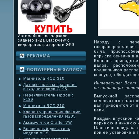
Автомобильное зеркало
заднего вида Blackview с
Наряду с пере
видеорегистратором и GPS
газораспределения 
была приспособле
РЕКЛАМА
впрыска бензина в 
Клапаны приводятся
валов, расположе
ПОПУЛЯРНЫЕ ЗАПИСИ
подшипников распре
корпусе, обладающе
Магнитола RCD 310
Интересное: Всет 
Датчик частоты вращения
на страницах автоп
выходного вала G195
Переключатель Tiptronic
Выпускной распр
F189
коленчатого вала) п
вал приводится от 
Магнитола RCD 210
цепи.
Клапан управления фазами
газораспределения N205
Каждый впускной ка
Аккамулятор Crafter VW
верхнюю и нижнюю ч
Пластине придана т
Бензиновый двигатель
при ее установке в 
модели AQY