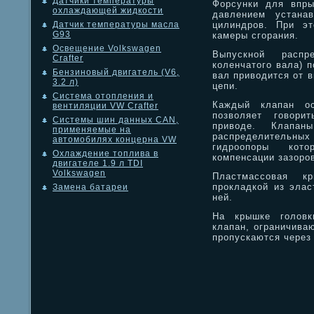
Датчики температуры
Форсунки для впры
охлаждающей жидкости
давлением устанав
цилиндров. При э
Датчик температуры масла
G93
камеры сгорания.
Освещение Volkswagen
Выпускной распр
Crafter
коленчатого вала) п
Бензиновый двигатель (V6,
вал приводится от 
3.2 л)
цепи.
Система отопления и
Каждый клапан ос
вентиляции VW Crafter
позволяет говори
Системы шин данных CAN,
приводе. Клапан
применяемые на
распределительных 
автомобилях концерна VW
гидроопоры кот
Охлаждение топлива в
компенсации зазоров
двигателе 1.9 л TDI
Volkswagen
Пластмассовая к
прокладкой из элас
Замена батареи
ней.
На крышке головк
клапан, ограничива
пропускаются через