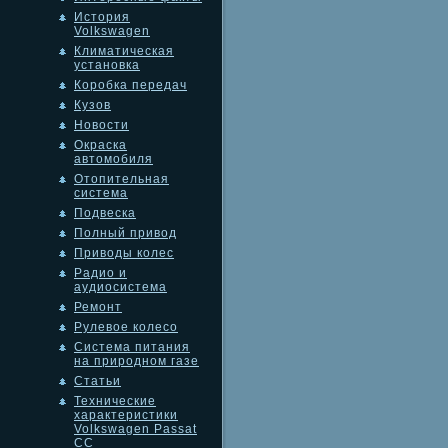
История
Volkswagen
Климатическая
установка
Коробка передач
Кузов
Новости
Окраска
автомобиля
Отопительная
система
Подвеска
Полный привод
Приводы колес
Радио и
аудиосистема
Ремонт
Рулевое колесо
Система питания
на природном газе
Статьи
Технические
характеристики
Volkswagen Passat
CC