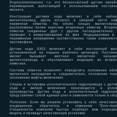
Displacementsensor т.е. это бесконтактный датчик линей
перемещения, работающий с использованием постоянн
магнита.
Конструкция датчика хода включает в себя набор
магнитопровод, вдоль которого в средней части нав
первичная обмотка. На обоих концах магнитопров
расположены более короткие вторичные обмотки. Втори
обмотки соединены друг с другом последовательно, 
приводит к инвертированию их фаз. Индуцируемые в 
переменные напряжения соответственно также изменяют
противофазе.
Датчик хода G302 включает в себя постоянный магн
установленный на поршне рабочего цилиндра. Постоян
магнит вызывает местное магнитное насыще
магнитопровода и обуславливает индукцию во вторич
обмотках.
Система обмоток позволяет определить положение обла
магнитного насыщения и, следовательно, положение по
(положение муфты включения).
Сборка и юстировка исполнительного гидропривода с датч
хода и вилкой включения производится в услов
производства. Датчик хода и исполнительный гидропри
представляют собой единый узел и заменяются только в сбо
Полезное: Если вы решили установить у себя качестве
кондиционер, обратитесь в компанию “Euro-maste
Специалисты компании быстро подберут вам подходя
модель и проведут качественную установку.