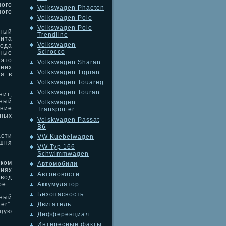
ного
Volkswagen Phaeton
ого
Volkswagen Polo
Volkswagen Polo
ный
Trendline
ита
Volkswagen
ода
Scirocco
чные
это
Volkswagen Sharan
них
Volkswagen Tiguan
ся в
Volkswagen Touareg
Volkswagen Touran
ит,
ный
Volkswagen
ние
Transporter
ных
Volskwagen Passat
B6
сти
VW Kuebelwagen
ршня
VW Typ 166
Schwimmwagen
иком
Автомобили
иях
Автоновости
вод
ре.
Аккумулятор
Безопасность
нный
r”.
Двигатель
щую
Дифференциал
Интересные факты