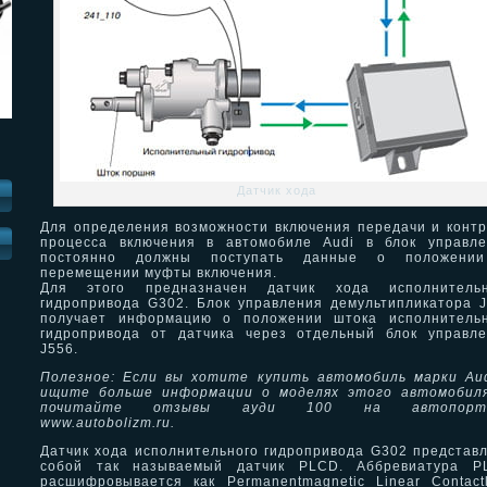
Датчик хода
Для определения возможности включения передачи и конт
процесса включения в автомобиле Audi в блок управле
И
постоянно должны поступать данные о положени
перемещении муфты включения.
Для этого предназначен датчик хода исполнительн
гидропривода G302. Блок управления демультипликатора 
получает информацию о положении штока исполнительн
гидропривода от датчика через отдельный блок управл
J556.
Полезное: Если вы хотите купить автомобиль марки Au
ищите больше информации о моделях этого автомобил
почитайте отзывы ауди 100 на автопорт
www.autobolizm.ru.
Датчик хода исполнительного гидропривода G302 представ
собой так называемый датчик PLCD. Аббревиатура P
расшифровывается как Permanentmagnetic Linear Contact