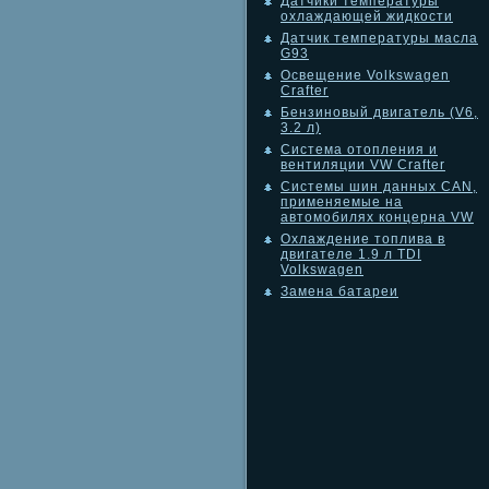
Датчики температуры
охлаждающей жидкости
Датчик температуры масла
G93
Освещение Volkswagen
Crafter
Бензиновый двигатель (V6,
3.2 л)
Система отопления и
вентиляции VW Crafter
Системы шин данных CAN,
применяемые на
автомобилях концерна VW
Охлаждение топлива в
двигателе 1.9 л TDI
Volkswagen
Замена батареи