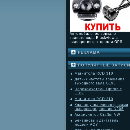
Автомобильное зеркало
заднего вида Blackview с
видеорегистратором и GPS
РЕКЛАМА
ПОПУЛЯРНЫЕ ЗАПИС
Магнитола RCD 310
Датчик частоты вращения
выходного вала G195
Переключатель Tiptronic
F189
Магнитола RCD 210
Клапан управления фазами
газораспределения N205
Аккамулятор Crafter VW
Бензиновый двигатель
модели AQY