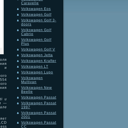
Caravelle
Volkswagen Eos
Volkswagen Golf
Volkswagen Golf 3-
doors
Volkswagen Golf
Cabrio
Volkswagen Golf
Plus
Volkswagen Golf V
Volkswagen Jetta
роля
Volkswagen Krafter
ния
Volkswagen LT
и и
Volkswagen Lupo
ого
Volkswagen
J554
Multivan
ого
ения
Volkswagen New
Beetle
Volkswagen Passat
di и
я —
Volkswagen Passat
але
1997
Volkswagen Passat
2001
ляет
LCD
Volkswagen Passat
less
CC