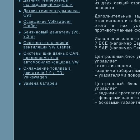
Датчики температуры
из двух секций стоп
охлаждающей жидкости
поворота.
Датчик температуры масла
G93
Дополнительные за
стоп-сигнала и габа
Освещение Volkswagen
этого в них уст
Crafter
противотуманные фо
Бензиновый двигатель (V6,
3.2 л)
Исполнение заднего
Система отопления и
? ECE (например Ев
вентиляции VW Crafter
? SAE (например Се
Системы шин данных CAN,
Центральный блок у
применяемые на
управляет
автомобилях концерна VW
–стоп-сигналами;
Охлаждение топлива в
–задними габаритны
двигателе 1.9 л TDI
– указателями повор
Volkswagen
Центральный блок
Замена батареи
управляет
– задними противот
– фонарями заднего
– боковыми габарит