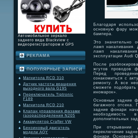
Cв
Благодаря использ
основную фару можн
бампера.
Автомобильное зеркало
заднего вида Blackview с
Это значительно о
видеорегистратором и GPS
ламп накаливания.
ламп накаливани
РЕКЛАМА
эксплуатации Audi Q
После разблокиров
жгутов проводов ф
ПОПУЛЯРНЫЕ ЗАПИСИ
Перед проведен
ознакомиться с акт
Магнитола RCD 310
ремонту. А все не
Датчик частоты вращения
сможете подобрать 
выходного вала G195
иномарок».
Переключатель Tiptronic
F189
Основные задние ф
багажного отсека. 
Магнитола RCD 210
задние фонари начи
Клапан управления фазами
необходимость 
газораспределения N205
дополнительных зад
Аккамулятор Crafter VW
При открывании д
Бензиновый двигатель
переключение задне
модели AQY
фонари. Основной з