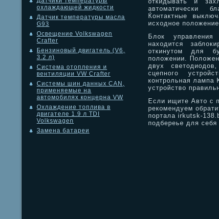
Датчики температуры
откидывать и захл
охлаждающей жидкости
автоматически б
Ќонтактные выключ
Датчик температуры масла
исходное положение
G93
Освещение Volkswagen
Блок управления
Crafter
находится заблок
Бензиновый двигатель (V6,
откинутом для б
3.2 л)
положении. Положен
двух светодиодов,
Система отопления и
сцепного устройс
вентиляции VW Crafter
контрольная лампа K
Системы шин данных CAN,
устройство правильн
применяемые на
автомобилях концерна VW
Если ищите Авто с п
Охлаждение топлива в
рекомендуем обрати
двигателе 1.9 л TDI
портала irkutsk-138
Volkswagen
подбереье для себя
Замена батареи