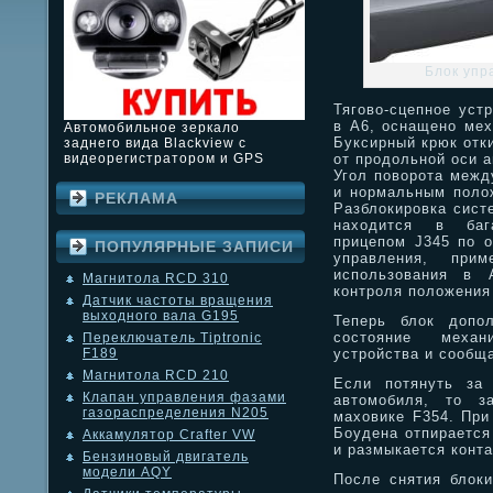
Блок упр
Тягово-сцепное уст
в A6, оснащено мех
Автомобильное зеркало
Буксирный крюк отк
заднего вида Blackview с
от продольной оси а
видеорегистратором и GPS
Угол поворота межд
и нормальным полож
РЕКЛАМА
Разблокировка сист
находится в бага
прицепом J345 по о
ПОПУЛЯРНЫЕ ЗАПИСИ
управления, пр
использования в 
Магнитола RCD 310
контроля положения 
Датчик частоты вращения
выходного вала G195
Теперь блок допол
состояние механи
Переключатель Tiptronic
устройства и сообщ
F189
Магнитола RCD 210
Если потянуть за 
Клапан управления фазами
автомобиля, то з
газораспределения N205
маховике F354. При
Боудена отпирается
Аккамулятор Crafter VW
и размыкается конт
Бензиновый двигатель
модели AQY
После снятия блоки