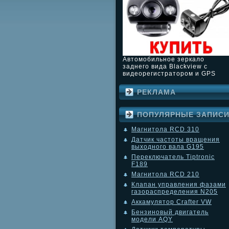
Автомобильное зеркало
заднего вида Blackview с
видеорегистратором и GPS
РЕКЛАМА
ПОПУЛЯРНЫЕ ЗАПИС
Магнитола RCD 310
Датчик частоты вращения
выходного вала G195
Переключатель Tiptronic
F189
Магнитола RCD 210
Клапан управления фазами
газораспределения N205
Аккамулятор Crafter VW
Бензиновый двигатель
модели AQY