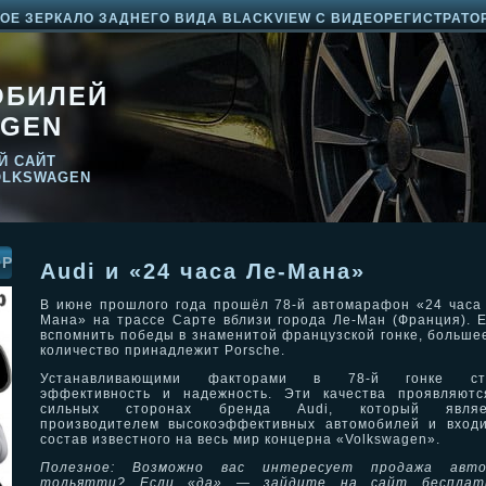
Е ЗЕРКАЛО ЗАДНЕГО ВИДА BLACKVIEW С ВИДЕОРЕГИСТРАТО
ОБИЛЕЙ
GEN
Й САЙТ
OLKSWAGEN
ОР
Audi и «24 часа Ле-Мана»
В июне прошлого года прошёл 78-й автомарафон «24 часа
Мана» на трассе Сарте вблизи города Ле-Ман (Франция). 
вспомнить победы в знаменитой французской гонке, больше
количество принадлежит Porsche.
Устанавливающими факторами в 78-й гонке ст
эффективность и надежность. Эти качества проявляютс
сильных сторонах бренда Audi, который являе
производителем высокоэффективных автомобилей и вход
состав известного на весь мир концерна «Volkswagen».
Полезное: Возможно вас интересует
продажа авт
тольятти
? Если «да» — зайдите на сайт бесплат