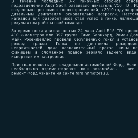
В течение последних 3-х гоночных сезонов основ
подразделение Audi Sport развивало двигатель V10 TDI. И
введенных в регламент гонок ограничений, в 2010 году запро
дизельным двигателям основательно возросли. Настоя
наградой для разработчиков стал успех в гонке, являющ
результатом работы всей команды.
За время гонки длительностью 24 часа Audi R15 TDI прош
410 километров или 397 кругов. Тимо Бернхард, Ромен Дю
Майк Рокенфеллер провели безупречную гонку и устано
рекорд трассы. Гонка не доставила рекордсме
неприятностей, даже незначительный прокол шины пе
финишем и сломанное правое зеркало заднего вида
испортили им настроение.
Приятная новость для владельцев автомобилей Форд: Если
необходтимо отремонтировать ваш автомобиль — все 
ремонт Форд узнайте на сайте ford.nnmotors.ru.