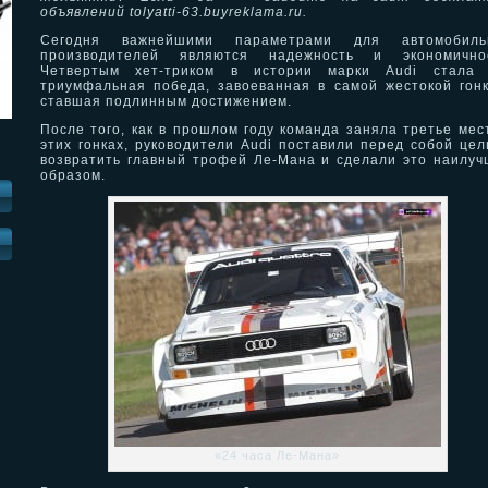
объявлений tolyatti-63.buyreklama.ru.
Сегодня важнейшими параметрами для автомобиль
производителей являются надежность и экономичнос
Четвертым хет-триком в истории марки Audi стала 
триумфальная победа, завоеванная в самой жестокой гон
ставшая подлинным достижением.
После того, как в прошлом году команда заняла третье мес
этих гонках, руководители Audi поставили перед собой це
возвратить главный трофей Ле-Мана и сделали это наилу
образом.
И
«24 часа Ле-Мана»