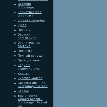
История
Volkswagen
Климатическая
установка
Коробка передач
Кузов
Новости
Окраска
автомобиля
Отопительная
система
Подвеска
Полный привод
Приводы колес
Радио и
аудиосистема
Ремонт
Рулевое колесо
Система питания
на природном газе
Статьи
Технические
характеристики
Volkswagen Passat
CC