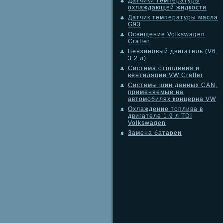
Датчики температуры
охлаждающей жидкости
Датчик температуры масла
G93
Освещение Volkswagen
Crafter
Бензиновый двигатель (V6,
3.2 л)
Система отопления и
вентиляции VW Crafter
Системы шин данных CAN,
применяемые на
автомобилях концерна VW
Охлаждение топлива в
двигателе 1.9 л TDI
Volkswagen
Замена батареи