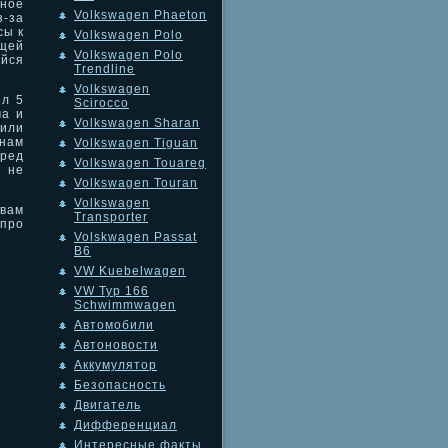
ное
Volkswagen Phaeton
з-за
сы к
Volkswagen Polo
щей
Volkswagen Polo
ийся
Trendline
Volkswagen
ел 5
Scirocco
ма и
Volkswagen Sharan
вили
нам
Volkswagen Tiguan
ред
Volkswagen Touareg
 не
Volkswagen Touran
Volkswagen
 вам
Transporter
про
Volskwagen Passat
B6
VW Kuebelwagen
VW Typ 166
Schwimmwagen
Автомобили
Автоновости
Аккумулятор
Безопасность
Двигатель
Дифференциал
Интересные факты