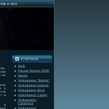
РОМ И GPS
РУБРИКИ
Audi
 Ле-
Passat Variant 2006
Если
е их
Skoda
Volkswagen "Beetle"
али
Volkswagen Amarok
я в
Volkswagen Bora
тся
ит в
Volkswagen Caddy
Volkswagen
California
о в
ных
Volkswagen