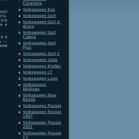
Caravelle
Volkswagen Eos
ных
ть.
Volkswagen Golf
эта
Volkswagen Golf 3-
ке и
doors
Volkswagen Golf
то в
Cabrio
ль —
Volkswagen Golf
чшим
Plus
Volkswagen Golf V
Volkswagen Jetta
Volkswagen Krafter
Volkswagen LT
Volkswagen Lupo
Volkswagen
Multivan
Volkswagen New
Beetle
Volkswagen Passat
Volkswagen Passat
1997
Volkswagen Passat
2001
Volkswagen Passat
CC