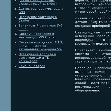
переключает даль
Датчики температуры
охлаждающей жидкости
встроенной камер
жителей мегаполисо
Датчик температуры масла
жизни своей новой к
G93
Освещение Volkswagen
Дизайн салона спо
Crafter
детали. Вид крыль
создание приборной
Бензиновый двигатель (V6,
3.2 л)
Светодиодные тех
Система отопления и
освещении салона
вентиляции VW Crafter
индивидуального 
Системы шин данных CAN,
крыши, для подсветк
применяемые на
автомобилях концерна VW
Привлекает вниман
система на станд
Охлаждение топлива в
воспроизводящей м
двигателе 1.9 л TDI
звук исходит из 4 к
Volkswagen
Замена батареи
Полезное: Сервисн
выполнит ремонт т
установленного
Квалифицированные
любой сложности
рекомендации п
оборудования.