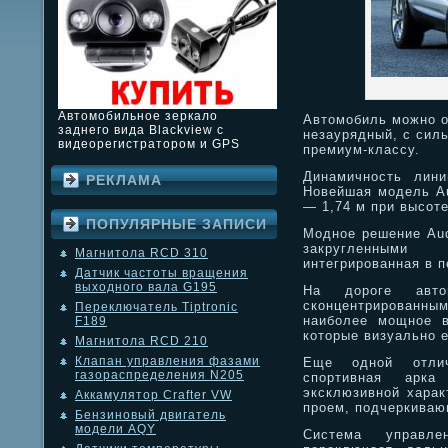
Автомобильное зеркало
Автомобиль можно о
заднего вида Blackview с
незаурядный, с силь
видеорегистратором и GPS
премиум-классу.
Динамичность лини
РЕКЛАМА
Новейшая модель Au
— 1,74 м при высоте
ПОПУЛЯРНЫЕ ЗАПИСИ
Модное решение Aud
закругленными
Магнитола RCD 310
интегрированная в 
Датчик частоты вращения
выходного вала G195
На дороге авто
сконцентрированн
Переключатель Tiptronic
наиболее мощное в
F189
которые визуально 
Магнитола RCD 210
Клапан управления фазами
Еще одной отлич
газораспределения N205
спортивная арка
эксклюзивной харак
Аккамулятор Crafter VW
проем, подчеркива
Бензиновый двигатель
модели AQY
Система управле