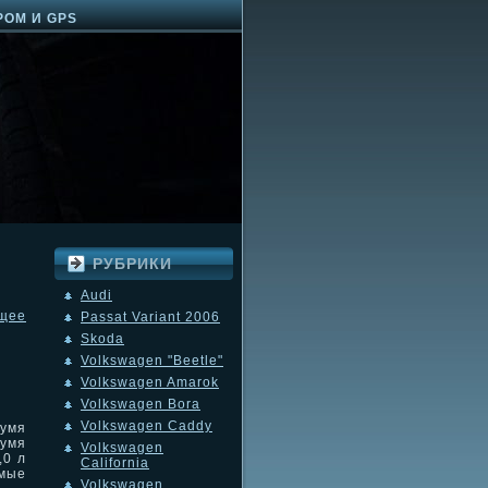
РОМ И GPS
РУБРИКИ
Audi
щее
Passat Variant 2006
Skoda
Volkswagen "Beetle"
Volkswagen Amarok
Volkswagen Bora
Volkswagen Caddy
умя
вумя
Volkswagen
,0 л
California
емые
Volkswagen