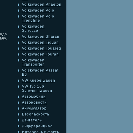
Volkswagen Phaeton
Volkswagen Polo
Volkswagen Polo
Trendline
Volkswagen
Scirocco
вода
Volkswagen Sharan
ачу.
Volkswagen Tiguan
Volkswagen Touareg
Volkswagen Touran
Volkswagen
Transporter
Volskwagen Passat
B6
VW Kuebelwagen
VW Typ 166
Schwimmwagen
Автомобили
Автоновости
Аккумулятор
Безопасность
Двигатель
Дифференциал
Интересные факты