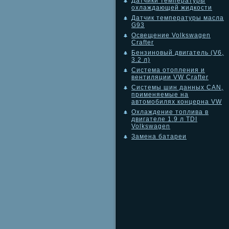
Датчики температуры
охлаждающей жидкости
Датчик температуры масла
G93
Освещение Volkswagen
Crafter
Бензиновый двигатель (V6,
3.2 л)
Система отопления и
вентиляции VW Crafter
Системы шин данных CAN,
применяемые на
автомобилях концерна VW
Охлаждение топлива в
двигателе 1.9 л TDI
Volkswagen
Замена батареи