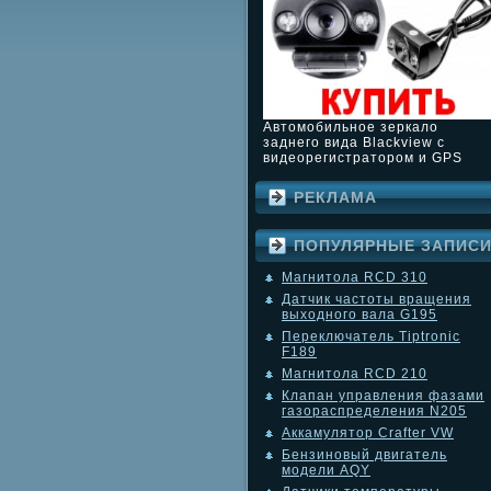
Автомобильное зеркало
заднего вида Blackview с
видеорегистратором и GPS
РЕКЛАМА
ПОПУЛЯРНЫЕ ЗАПИС
Магнитола RCD 310
Датчик частоты вращения
выходного вала G195
Переключатель Tiptronic
F189
Магнитола RCD 210
Клапан управления фазами
газораспределения N205
Аккамулятор Crafter VW
Бензиновый двигатель
модели AQY