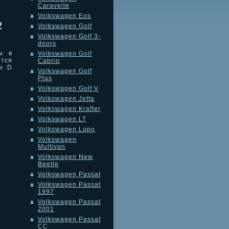
Caravelle
Volkswagen Eos
2
Volkswagen Golf
Volkswagen Golf 3-
doors
ы в
Volkswagen Golf
тся
Cabrio
чи D
Volkswagen Golf
Plus
Volkswagen Golf V
Volkswagen Jetta
Volkswagen Krafter
Volkswagen LT
Volkswagen Lupo
Volkswagen
Multivan
Volkswagen New
Beetle
Volkswagen Passat
Volkswagen Passat
1997
Volkswagen Passat
2001
Volkswagen Passat
CC