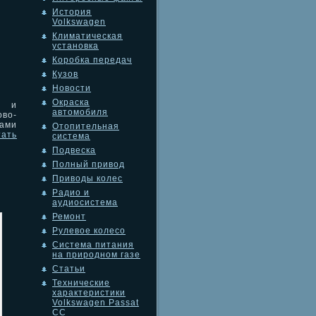
История
Volkswagen
Климатическая
установка
Коробка передач
Кузов
Новости
Окраска
а и
автомобиля
ово-
рами
Отопительная
тать
система
Подвеска
Полный привод
Приводы колес
Радио и
аудиосистема
Ремонт
Рулевое колесо
Система питания
на природном газе
Статьи
Технические
характеристики
Volkswagen Passat
CC