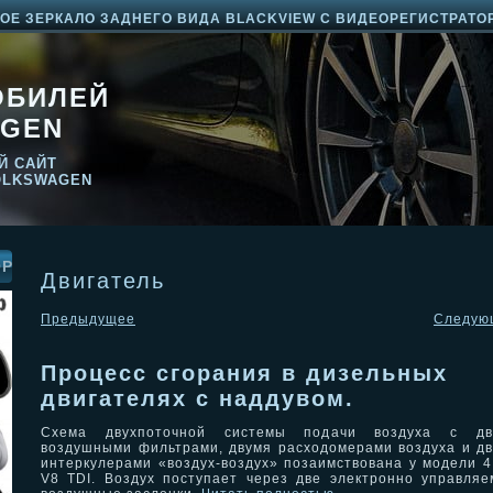
Е ЗЕРКАЛО ЗАДНЕГО ВИДА BLACKVIEW С ВИДЕОРЕГИСТРАТО
ОБИЛЕЙ
GEN
Й САЙТ
OLKSWAGEN
ОР
Двигатель
Предыдущее
Следую
Процесс сгорания в дизельных
двигателях с наддувом.
Схема двухпоточной системы подачи воздуха с дв
воздушными фильтрами, двумя расходомерами воздуха и д
интеркулерами «воздух-воздух» позаимствована у модели 4
V8 TDI. Воздух поступает через две электронно управля