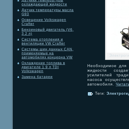
Датчики температуры
охлаждающей жидкости
Датчик температуры масла
G93
Освещение Volkswagen
Crafter
Бензиновый двигатель (V6,
3.2 л)
Система отопления и
вентиляции VW Crafter
Системы шин данных CAN,
применяемые на
Электрог
автомобилях концерна VW
Охлаждение топлива в
Необходимое для 
двигателе 1.9 л TDI
жидкости созда
Volkswagen
усилителей тради
Замена батареи
насоса осуществл
автомобиля.
Читат
Теги:
Электроги