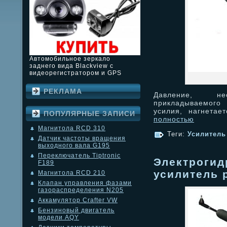
Автомобильное зеркало
заднего вида Blackview с
видеорегистратором и GPS
РЕКЛАМА
Давление, не
прикладываемого
усилия, нагнетае
ПОПУЛЯРНЫЕ ЗАПИСИ
полностью
Магнитола RCD 310
Теги:
Усилитель
Датчик частоты вращения
выходного вала G195
Переключатель Tiptronic
Электрогид
F189
усилитель 
Магнитола RCD 210
Клапан управления фазами
газораспределения N205
Аккамулятор Crafter VW
Бензиновый двигатель
модели AQY