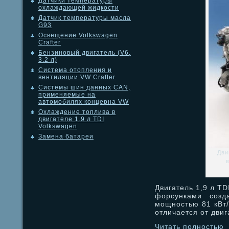
Датчики температуры
охлаждающей жидкости
Датчик температуры масла
G93
Освещение Volkswagen
Crafter
Бензиновый двигатель (V6,
3.2 л)
Система отопления и
вентиляции VW Crafter
Системы шин данных CAN,
применяемые на
автомобилях концерна VW
Охлаждение топлива в
двигателе 1.9 л TDI
Volkswagen
Замена батареи
Дви
Двигатель 1,9 л TD
форсунками созд
мощностью 81 кВт/
отличается от дви
Читать полностью