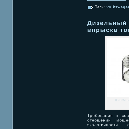
Теги:
volkswage
Дизельный 
впрыска то
дизель
Требования к со
отношении мощно
экологичности