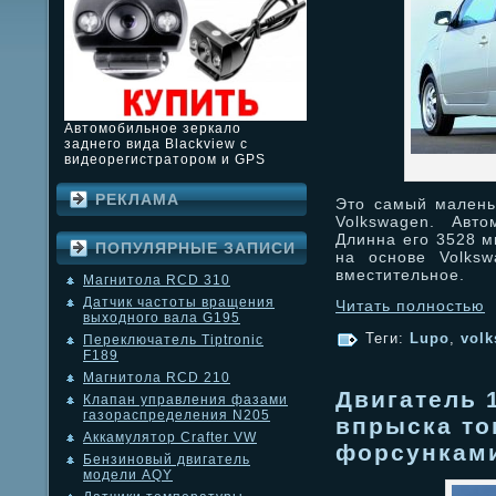
Автомобильное зеркало
заднего вида Blackview с
видеорегистратором и GPS
РЕКЛАМА
Это самый малень
Volkswagen. Авт
Длинна его 3528 м
ПОПУЛЯРНЫЕ ЗАПИСИ
на основе Volksw
вместительное.
Магнитола RCD 310
Датчик частоты вращения
Читать полностью
выходного вала G195
Теги:
Lupo
,
vol
Переключатель Tiptronic
F189
Магнитола RCD 210
Двигатель 1
Клапан управления фазами
газораспределения N205
впрыска то
Аккамулятор Crafter VW
форсункам
Бензиновый двигатель
модели AQY