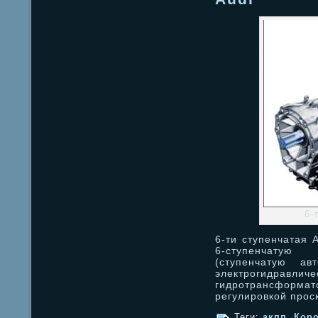
6-
6-ти ступенчатая 
6-ступенчатую
(ступенчатую ав
электрогидр
гидротрансформа
регулировкой прос
Теги:
акпп
,
Коро