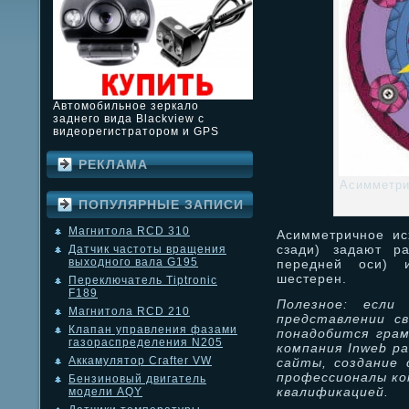
Автомобильное зеркало
заднего вида Blackview с
видеорегистратором и GPS
РЕКЛАМА
Асимметри
ПОПУЛЯРНЫЕ ЗАПИСИ
Магнитола RCD 310
Асимметричное ис
сзади) задают р
Датчик частоты вращения
выходного вала G195
передней оси) 
шестерен.
Переключатель Tiptronic
F189
Полезное: если
Магнитола RCD 210
представлении с
Клапан управления фазами
понадобится гра
газораспределения N205
компания Inweb р
Аккамулятор Crafter VW
сайты, создание
профессионалы ко
Бензиновый двигатель
квалификацией.
модели AQY