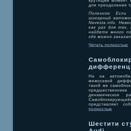
крутящий момент 
для преодоления т
Полезное: Если
шикарный автомоб
Nevesta.info. Не
как раз для тех,
найдете много по
где можно заказа
Читать полностью
Самоблоки
дифференц
На на автомоби
межосевой диффе
такой же самобло
предшественники
динамическое ра
Самоблокирующ
представляет со
полностью
Шестити ст
Audi