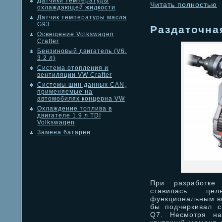
Датчики температуры
Читать полностью
охлаждающей жидкости
Датчик температуры масла
G93
Раздаточна
Освещение Volkswagen
Crafter
Бензиновый двигатель (V6,
3.2 л)
Система отопления и
вентиляции VW Crafter
Системы шин данных CAN,
применяемые на
автомобилях концерна VW
Охлаждение топлива в
двигателе 1.9 л TDI
Volkswagen
Замена батареи
При разработке
ставилась це
функциональным во
бы подчеркивал с
Q7. Несмотря на